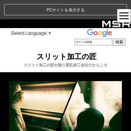
スリット加工 受託
PCサイトを表示する
Select Language
▼
スリット加工の匠
スリット加工の匠が揃う受託加工会社だからこそ