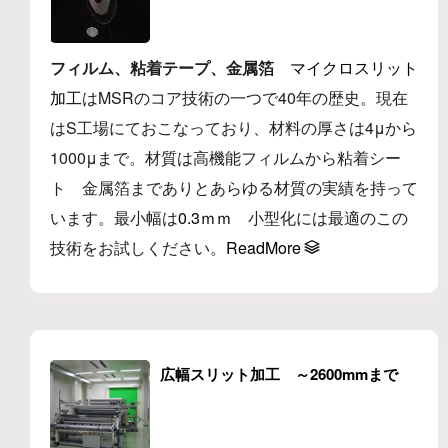
フィルム、粘着テープ、金属箔
マイクロスリット
加工
はMSRのコア技術の一つで40年の歴史。現在
はS工場にておこなっており、材料の厚さは4μから
1000μまで。材質は高機能フィルムから粘着シー
ト 金属箔までありとあらゆる材質の実績を持って
います。最小幅は
0.3ｍｍ
小型化には最適のこの
技術をお試しください。
ReadMore
広幅スリット加工 ～2600mmまで