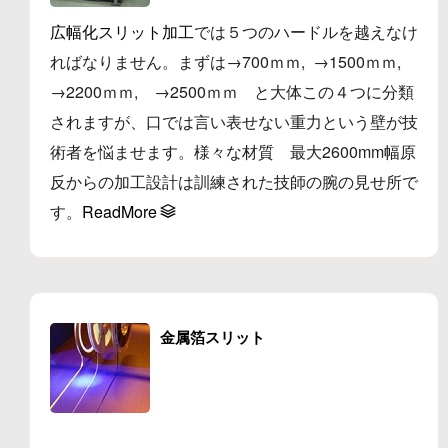
広幅化スリット加工
では５つのハードルを越えなけ
ればなりません。まずは→700ｍｍ, →1500ｍｍ,
→2200ｍｍ, →2500ｍｍ と大体この４つに分類
されますが、口では言い表せない重力という壁が技
術者を悩ませます。様々な材質 最大2600mm幅原
反からの加工設計は訓練された技師の腕の見せ所で
す。
ReadMore
金属箔スリット