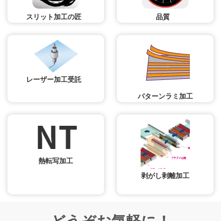
スリット加工の匠
品質
レーザー加工受託
パターンラミ加工
熱転写加工
剥がし剥離加工
どうぞお気軽に！