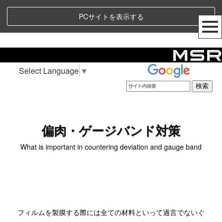
PCサイトを表示する
偏肉・ゲージバンド対策
Select Language
▼
偏肉・ゲージバンド対策
What is important in countering deviation and gauge band
偏肉とは
フィルムを製膜する際には全ての材料といって過言でないぐ